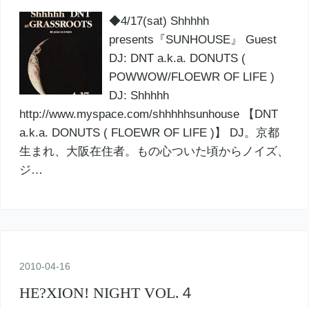
◆4/17(sat) Shhhhh
presents『SUNHOUSE』 Guest
DJ: DNT a.k.a. DONUTS (
POWWOW/FLOEWR OF LIFE )
DJ: Shhhhh
http://www.myspace.com/shhhhhsunhouse 【DNT
a.k.a. DONUTS ( FLOEWR OF LIFE )】 DJ。京都
生まれ、大阪在住者。もの心ついた頃からノイズ、
ジ…
2010
-
04
-
16
HE?XION! NIGHT VOL.４