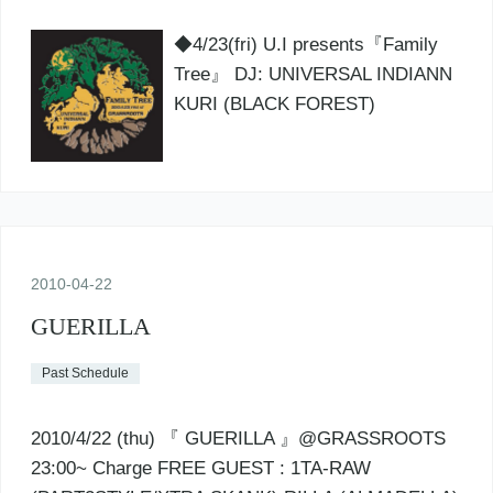
◆4/23(fri) U.I presents『Family
Tree』 DJ: UNIVERSAL INDIANN
KURI (BLACK FOREST)
2010
-
04
-
22
GUERILLA
Past Schedule
2010/4/22 (thu) 『 GUERILLA 』@GRASSROOTS
23:00~ Charge FREE GUEST : 1TA-RAW