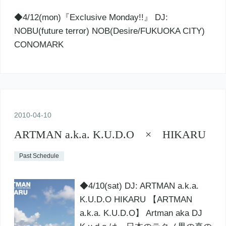
◆4/12(mon)『Exclusive Monday!!』 DJ:
NOBU(future terror) NOB(Desire/FUKUOKA CITY)
CONOMARK
2010
-
04
-
10
ARTMAN a.k.a. K.U.D.O × HIKARU
Past Schedule
◆4/10(sat) DJ: ARTMAN a.k.a.
K.U.D.O HIKARU 【ARTMAN
a.k.a. K.U.D.O】 Artman aka DJ