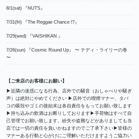
8/1(sat) 『NUTS』
7/31(fri) 『The Reggae Chance !?』
7/29(wed) 『VAISHIKAN 』
7/26(sun) 『Cosmic Round Up』 〜 テディ・ライリーの巻
〜
【ご来店のお客様にお願い】
▶︎近隣の迷惑になる行為、店外での騒音（おしゃべりや騒ぎ
声）は絶対にやめてください ▶︎店外での喫煙マナー、タバ
コの吸殻やゴミの後始末は各自責任をもってお願い致します
▶︎持ち込みの飲酒はお断りしております▶︎手荷物はすべて自
己管理でお願い致します。紛失や盗難などがありましても当
店では一切の責任を負いかねますのでご了承下さい▶︎皆様の
マナーある行動と心がけにご理解いただけますようご協力い