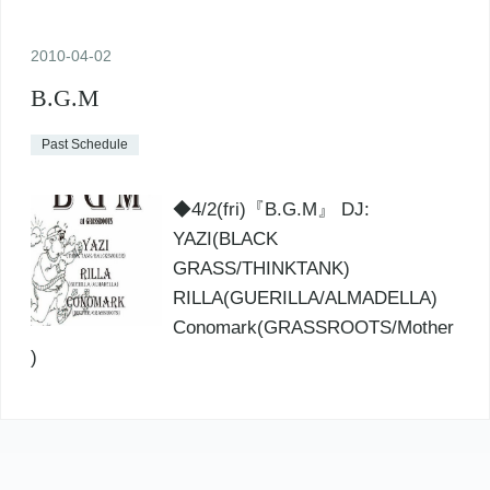
2010
-
04
-
02
B.G.M
Past Schedule
◆4/2(fri)『B.G.M』 DJ:
YAZI(BLACK
GRASS/THINKTANK)
RILLA(GUERILLA/ALMADELLA)
Conomark(GRASSROOTS/Mother
)