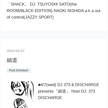
「SHACK」 DJ: TSUYOSHI SATO(the
ROOM/BLACK EDITION) NAOKI NISHIDA a.k.a out
of control(JAZZY SPORT)
2010
-
04
-
07
細道
Past Schedule
■4/7(wed) DJ 373 & DISCHARGE
presents『細道』 Host DJ: 373
DISCHARGE