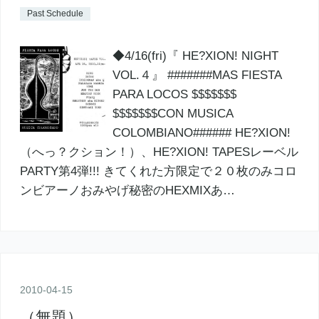
Past Schedule
◆4/16(fri)『 HE?XION! NIGHT
VOL.４』 #######MAS FIESTA
PARA LOCOS $$$$$$$
$$$$$$$CON MUSICA
COLOMBIANO###### HE?XION!
（へっ？クション！）、HE?XION! TAPESレーベル
PARTY第4弾!!! きてくれた方限定で２０枚のみコロ
ンビアーノおみやげ秘密のHEXMIXあ…
2010
-
04
-
15
（無題）