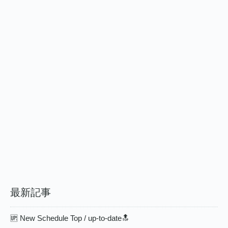
最新記事
🆙 New Schedule Top / up-to-date🔝