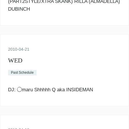
(PART2STYLE/XTRA SKANK) RILLA (ALMADELLA)
DUBINCH
2010
-
04
-
21
WED
Past Schedule
DJ: ◯maru Shhhhh Q aka INSIDEMAN