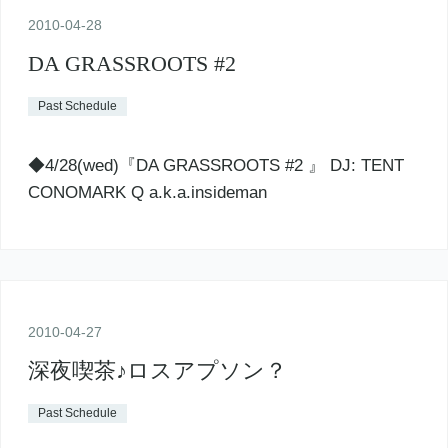
2010
-
04
-
28
DA GRASSROOTS #2
Past Schedule
◆4/28(wed)『DA GRASSROOTS #2 』 DJ: TENT
CONOMARK Q a.k.a.insideman
2010
-
04
-
27
深夜喫茶♪ロスアプソン？
Past Schedule