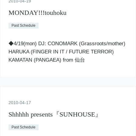
2010
-
04
-
19
MONDAY!!!touhoku
Past Schedule
◆4/19(mon) DJ: CONOMARK (Grassroots/mother)
HARUKA (FINGER IN IT / FUTURE TERROR)
KAMATAN (PANGAEA) from 仙台
2010
-
04
-
17
Shhhhh presents『SUNHOUSE』
Past Schedule