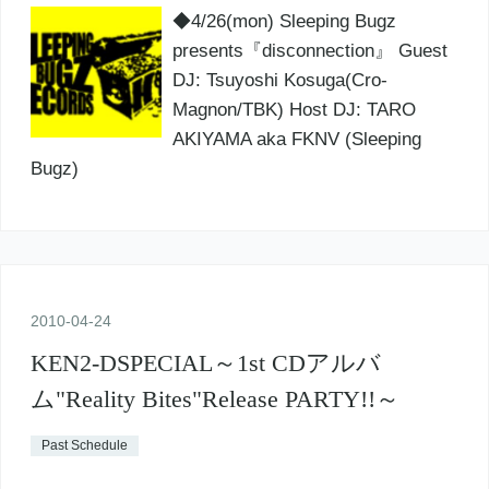
◆4/26(mon) Sleeping Bugz
presents『disconnection』 Guest
DJ: Tsuyoshi Kosuga(Cro-
Magnon/TBK) Host DJ: TARO
AKIYAMA aka FKNV (Sleeping
Bugz)
2010
-
04
-
24
KEN2-DSPECIAL～1st CDアルバ
ム"Reality Bites"Release PARTY!!～
Past Schedule