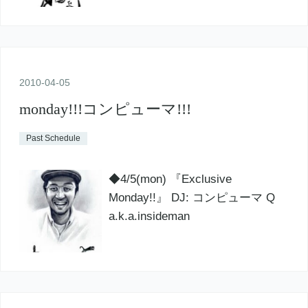
2010
-
04
-
05
monday!!!コンピューマ!!!
Past Schedule
◆4/5(mon) 『Exclusive
Monday!!』 DJ: コンピューマ Q
a.k.a.insideman